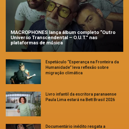
MACROPHONES lança álbum completo “Outro
Universo Transcendental – O.U.T.” nas
plataformas de música
Espetáculo “Esperança na Fronteira da
Humanidade” leva reflexão sobre
migração climática
Livro infantil da escritora paranaense
Paula Lima estará na Bett Brasil 2026
Documentário inédito resgata a