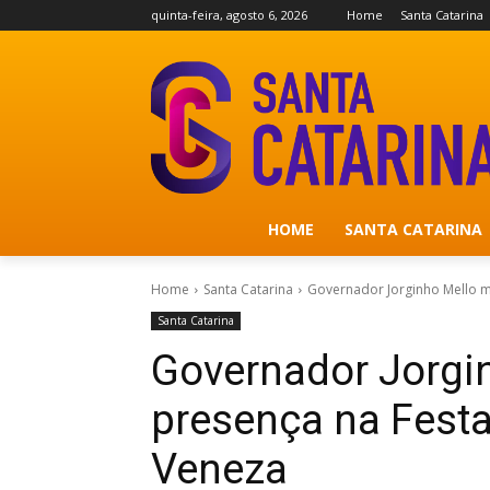
quinta-feira, agosto 6, 2026
Home
Santa Catarina
HOME
SANTA CATARINA
Home
Santa Catarina
Governador Jorginho Mello m
Santa Catarina
Governador Jorgi
presença na Festa
Veneza