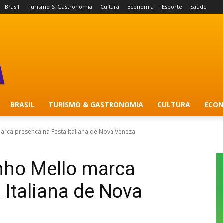
Brasil
Turismo & Gastronomia
Cultura
Economia
Esporte
Saúde
BRASIL
TURISMO & GASTRONOMIA
CULTURA
ECON
arca presença na Festa Italiana de Nova Veneza
nho Mello marca
 Italiana de Nova