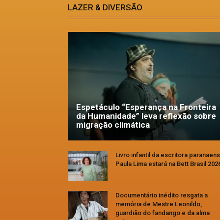
LAZER & DIVERSÃO
Espetáculo “Esperança na Fronteira
da Humanidade” leva reflexão sobre
migração climática
Livro infantil da escritora paranaen
Paula Lima estará na Bett Brasil 202
Documentário inédito resgata a
memória de Mestre Leonildo,
guardião do fandango e da alma