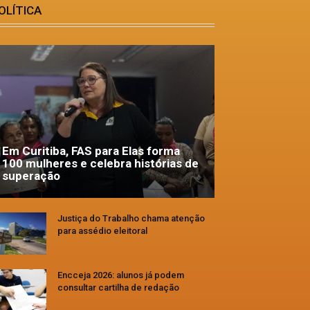
OLÍTICA
Em Curitiba, FAS para Elas forma
100 mulheres e celebra histórias de
superação
Justiça do Trabalho chama atenção
para assédio eleitoral
Encceja 2026: alunos já podem
consultar cartilha de redação