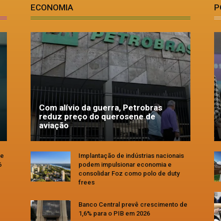
ECONOMIA
P
Com alívio da guerra, Petrobras
reduz preço do querosene de
aviação
se
Implantação de indústrias nacionais
6
podem impulsionar economia e
consolidar Foz como polo de duty
frees
Banco Central prevê crescimento de
1,6% para o PIB em 2026