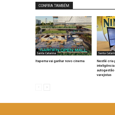
CONFIRA TAMBÉM:
Santa Catarina
Santa Catari
Itapema vai ganhar novo cinema
Nestlé cria
inteligênci
autogestão
varejistas