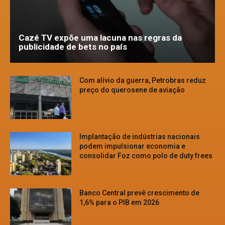
Cazé TV expõe uma lacuna nas regras da
publicidade de bets no país
Com alívio da guerra, Petrobras reduz
preço do querosene de aviação
Implantação de indústrias nacionais
podem impulsionar economia e
consolidar Foz como polo de duty frees
Banco Central prevê crescimento de
1,6% para o PIB em 2026