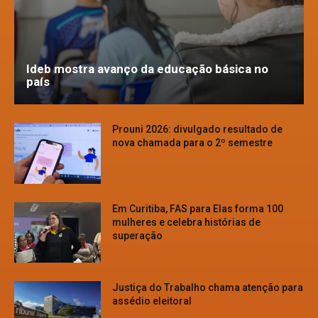
Ideb mostra avanço da educação básica no
país
Prouni 2026: divulgado resultado de
nova chamada para o 2º semestre
Em Curitiba, FAS para Elas forma 100
mulheres e celebra histórias de
superação
Justiça do Trabalho chama atenção para
assédio eleitoral