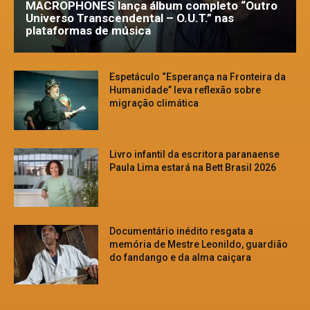
MACROPHONES lança álbum completo “Outro
Universo Transcendental – O.U.T.” nas
plataformas de música
Espetáculo “Esperança na Fronteira da
Humanidade” leva reflexão sobre
migração climática
Livro infantil da escritora paranaense
Paula Lima estará na Bett Brasil 2026
Documentário inédito resgata a
memória de Mestre Leonildo, guardião
do fandango e da alma caiçara