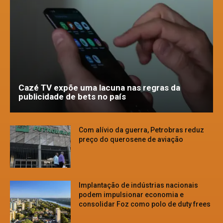
Cazé TV expõe uma lacuna nas regras da
publicidade de bets no país
Com alívio da guerra, Petrobras reduz
preço do querosene de aviação
Implantação de indústrias nacionais
podem impulsionar economia e
consolidar Foz como polo de duty frees