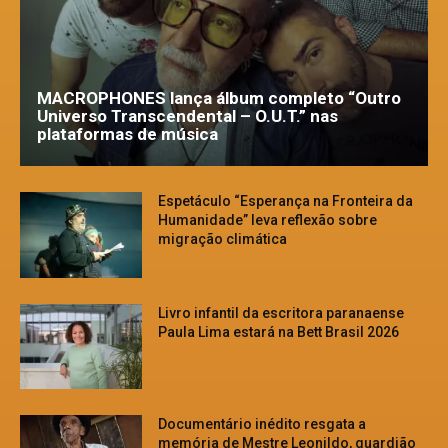
MACROPHONES lança álbum completo “Outro
Universo Transcendental – O.U.T.” nas
plataformas de música
Espetáculo “Esperança na Fronteira da
Humanidade” leva reflexão sobre
migração climática
Livro infantil da escritora paranaense
Paula Lima estará na Bett Brasil 2026
Documentário inédito resgata a
memória de Mestre Leonildo, guardião