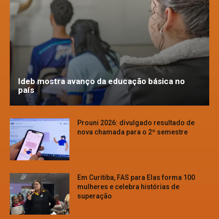
Ideb mostra avanço da educação básica no
país
Prouni 2026: divulgado resultado de
nova chamada para o 2º semestre
Em Curitiba, FAS para Elas forma 100
mulheres e celebra histórias de
superação