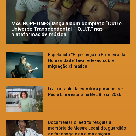
MACROPHONES lança álbum completo “Outro
Universo Transcendental – O.U.T.” nas
plataformas de música
Espetáculo “Esperança na Fronteira da
Humanidade” leva reflexão sobre
migração climática
Livro infantil da escritora paranaense
Paula Lima estará na Bett Brasil 2026
Documentário inédito resgata a
memória de Mestre Leonildo, guardião
do fandango e da alma caiçara