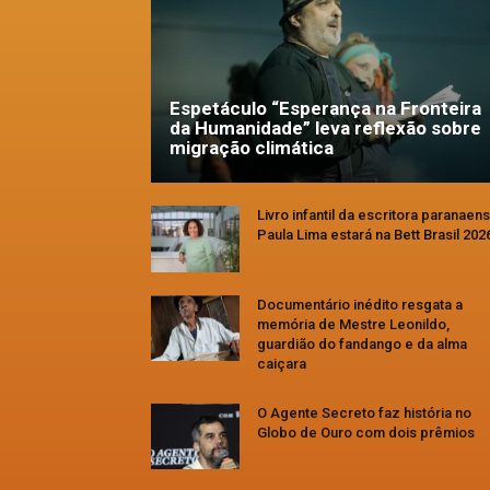
Espetáculo “Esperança na Fronteira
da Humanidade” leva reflexão sobre
migração climática
Livro infantil da escritora paranaen
Paula Lima estará na Bett Brasil 202
Documentário inédito resgata a
memória de Mestre Leonildo,
guardião do fandango e da alma
caiçara
O Agente Secreto faz história no
Globo de Ouro com dois prêmios