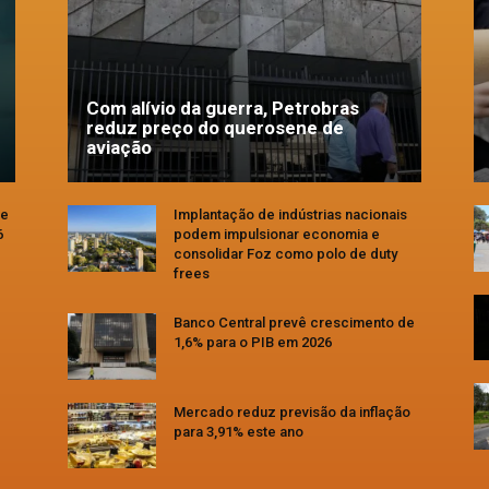
Com alívio da guerra, Petrobras
reduz preço do querosene de
aviação
se
Implantação de indústrias nacionais
6
podem impulsionar economia e
consolidar Foz como polo de duty
frees
Banco Central prevê crescimento de
1,6% para o PIB em 2026
Mercado reduz previsão da inflação
para 3,91% este ano