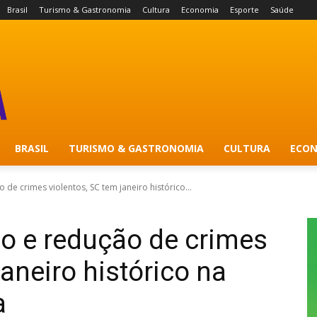
Brasil
Turismo & Gastronomia
Cultura
Economia
Esporte
Saúde
BRASIL
TURISMO & GASTRONOMIA
CULTURA
ECON
 de crimes violentos, SC tem janeiro histórico...
io e redução de crimes
janeiro histórico na
a