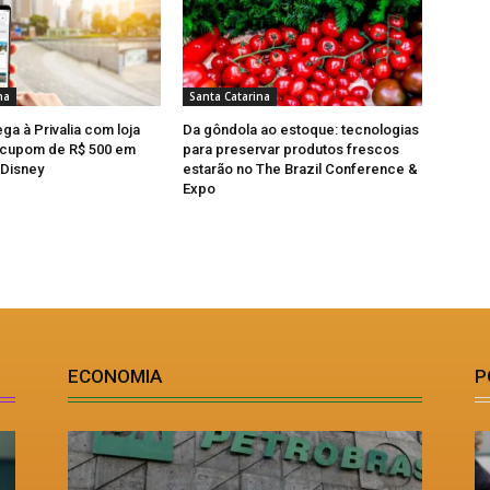
na
Santa Catarina
ga à Privalia com loja
Da gôndola ao estoque: tecnologias
e cupom de R$ 500 em
para preservar produtos frescos
 Disney
estarão no The Brazil Conference &
Expo
ECONOMIA
P