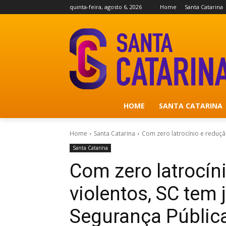
quinta-feira, agosto 6, 2026
Home
Santa Catarina
HOME
SANTA CATARINA
Home
Santa Catarina
Com zero latrocínio e redução
Santa Catarina
Com zero latrocín
violentos, SC tem 
Segurança Públic