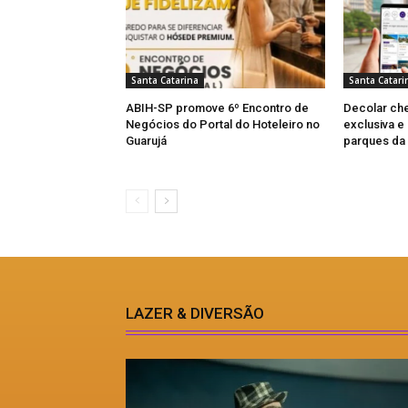
Santa Catarina
Santa Catari
ABIH-SP promove 6º Encontro de
Decolar che
Negócios do Portal do Hoteleiro no
exclusiva 
Guarujá
parques da
LAZER & DIVERSÃO