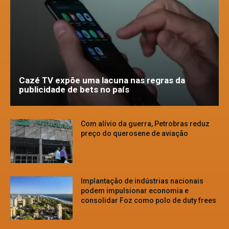
Cazé TV expõe uma lacuna nas regras da
publicidade de bets no país
Com alívio da guerra, Petrobras reduz
preço do querosene de aviação
Implantação de indústrias nacionais
podem impulsionar economia e
consolidar Foz como polo de duty frees