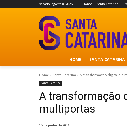
sábado, agosto 8, 2026
Home
Santa Catarina
Bra
HOME
SANTA CATARINA
Home
Santa Catarina
A transformação digital e o 
Santa Catarina
A transformação d
multiportas
15 de junho de 2026