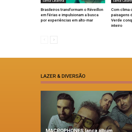
Santa Catarina
Santa Catari
Brasileiros transformam o Réveillon
Com clima 
em férias e impulsionam a busca
paisagens d
por experiências em alto-mar
Verde conqu
inteiro
LAZER & DIVERSÃO
MACROPHONES lança álbum