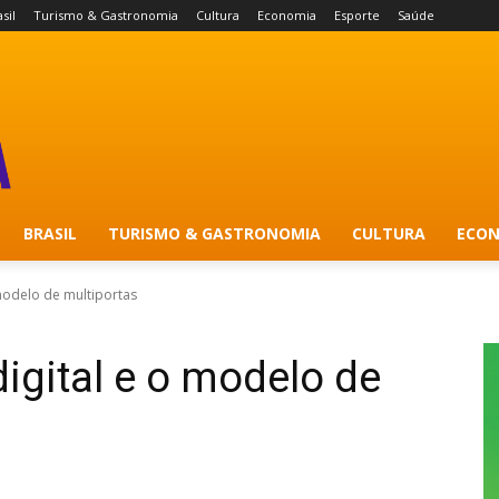
sil
Turismo & Gastronomia
Cultura
Economia
Esporte
Saúde
BRASIL
TURISMO & GASTRONOMIA
CULTURA
ECON
modelo de multiportas
igital e o modelo de