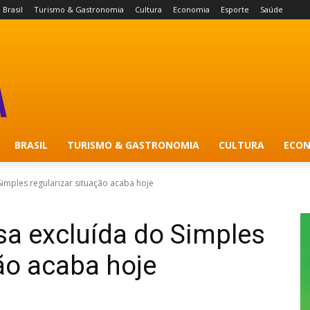
Brasil
Turismo & Gastronomia
Cultura
Economia
Esporte
Saúde
BRASIL
TURISMO & GASTRONOMIA
CULTURA
ECON
imples regularizar situação acaba hoje
sa excluída do Simples
ção acaba hoje