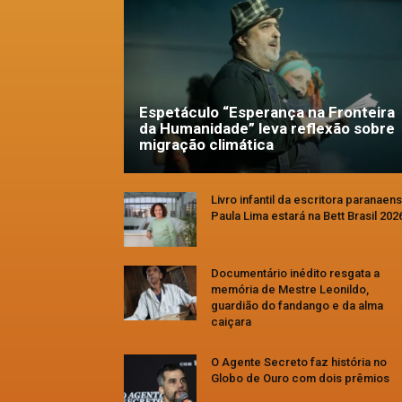
Espetáculo “Esperança na Fronteira
da Humanidade” leva reflexão sobre
migração climática
Livro infantil da escritora paranaen
Paula Lima estará na Bett Brasil 202
Documentário inédito resgata a
memória de Mestre Leonildo,
guardião do fandango e da alma
caiçara
O Agente Secreto faz história no
Globo de Ouro com dois prêmios