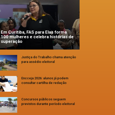
Em Curitiba, FAS para Elas forma
100 mulheres e celebra histórias de
superação
Justiça do Trabalho chama atenção
para assédio eleitoral
Encceja 2026: alunos já podem
consultar cartilha de redação
Concursos públicos seguem
previstos durante período eleitoral