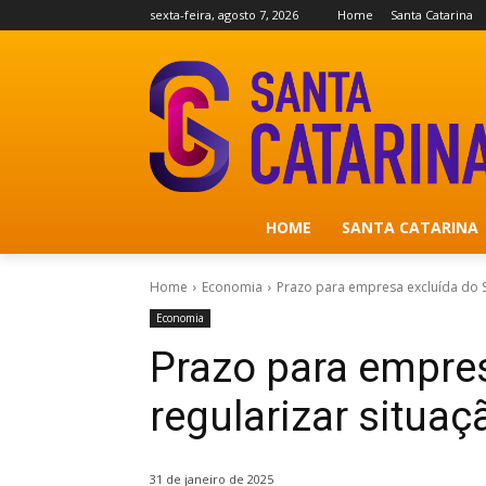
sexta-feira, agosto 7, 2026
Home
Santa Catarina
HOME
SANTA CATARINA
Home
Economia
Prazo para empresa excluída do S
Economia
Prazo para empre
regularizar situa
31 de janeiro de 2025