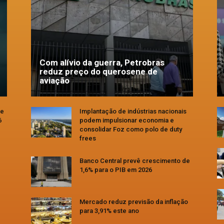
Com alívio da guerra, Petrobras
reduz preço do querosene de
aviação
se
Implantação de indústrias nacionais
6
podem impulsionar economia e
consolidar Foz como polo de duty
frees
Banco Central prevê crescimento de
1,6% para o PIB em 2026
Mercado reduz previsão da inflação
para 3,91% este ano