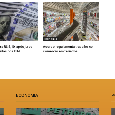
Economia
ra R$ 5,10, após juros
Acordo regulamenta trabalho no
idos nos EUA
comércio em feriados
ECONOMIA
P