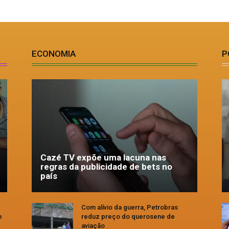
ECONOMIA
P
Cazé TV expõe uma lacuna nas
regras da publicidade de bets no
país
Com alívio da guerra, Petrobras
e
reduz preço do querosene de
aviação