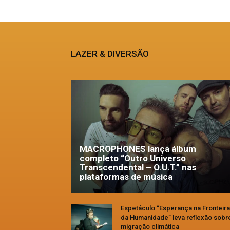
LAZER & DIVERSÃO
MACROPHONES lança álbum
completo “Outro Universo
Transcendental – O.U.T.” nas
plataformas de música
Espetáculo “Esperança na Fronteira
da Humanidade” leva reflexão sobr
migração climática