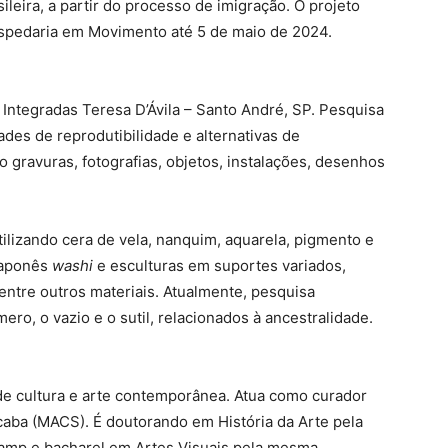
ileira, a partir do processo de imigração. O projeto
spedaria em Movimento até 5 de maio de 2024.
 Integradas Teresa D’Ávila – Santo André, SP. Pesquisa
ades de reprodutibilidade e alternativas de
do gravuras, fotografias, objetos, instalações, desenhos
tilizando cera de vela, nanquim, aquarela, pigmento e
 japonês
washi
e esculturas em suportes variados,
 entre outros materiais. Atualmente, pesquisa
ro, o vazio e o sutil, relacionados à ancestralidade.
de cultura e arte contemporânea. Atua como curador
ba (MACS). É doutorando em História da Arte pela
camp e bacharel em Artes Visuais pela mesma