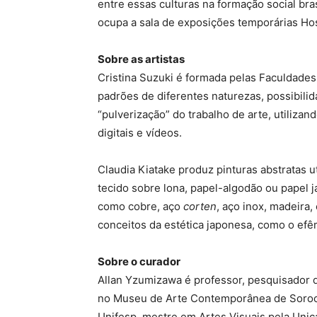
entre essas culturas na formação social bras
ocupa a sala de exposições temporárias Ho
Sobre as artistas
Cristina Suzuki é formada pelas Faculdades
padrões de diferentes naturezas, possibilid
“pulverização” do trabalho de arte, utilizan
digitais e vídeos.
Claudia Kiatake produz pinturas abstratas u
tecido sobre lona, papel-algodão ou papel
como cobre, aço
corten
, aço inox, madeira,
conceitos da estética japonesa, como o efême
Sobre o curador
Allan Yzumizawa é professor, pesquisador 
no Museu de Arte Contemporânea de Soroca
Unifesp, mestre em Artes Visuais pela Uni