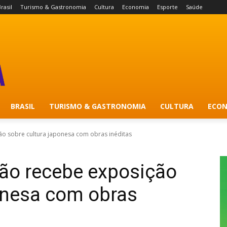
rasil
Turismo & Gastronomia
Cultura
Economia
Esporte
Saúde
BRASIL
TURISMO & GASTRONOMIA
CULTURA
ECON
o sobre cultura japonesa com obras inéditas
ão recebe exposição
onesa com obras