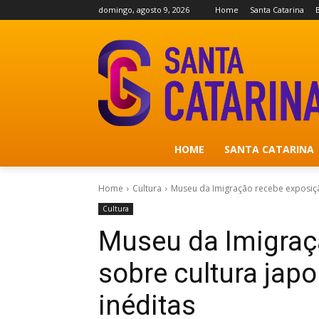
domingo, agosto 9, 2026
Home
Santa Catarina
B
HOME
SANTA CATARINA
Home
Cultura
Museu da Imigração recebe exposiçã
Cultura
Museu da Imigraç
sobre cultura jap
inéditas