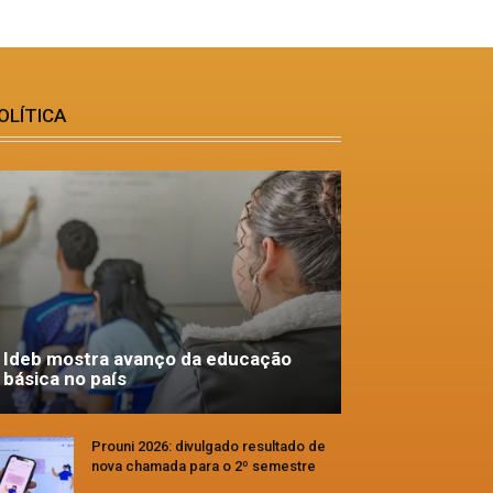
OLÍTICA
Ideb mostra avanço da educação
básica no país
Prouni 2026: divulgado resultado de
nova chamada para o 2º semestre