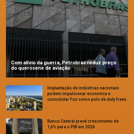
Com alívio da guerra, Petrobras reduz preço
do querosene de aviação
Implantação de indústrias nacionais
podem impulsionar economia e
consolidar Foz como polo de duty frees
Banco Central prevê crescimento de
1,6% para o PIB em 2026