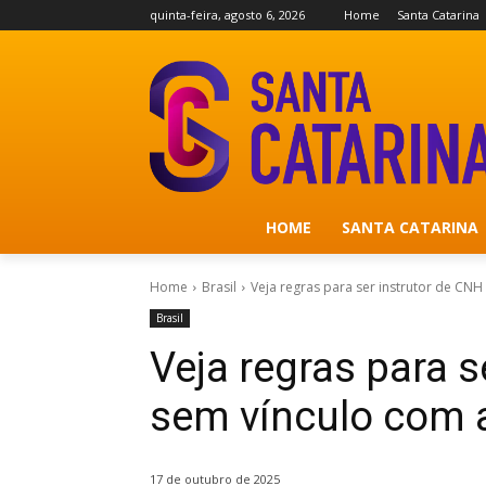
quinta-feira, agosto 6, 2026
Home
Santa Catarina
HOME
SANTA CATARINA
Home
Brasil
Veja regras para ser instrutor de CN
Brasil
Veja regras para s
sem vínculo com 
17 de outubro de 2025