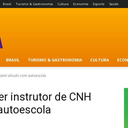
Brasil
Turismo & Gastronomia
Cultura
Economia
Esporte
Saúde
BRASIL
TURISMO & GASTRONOMIA
CULTURA
ECON
H sem vínculo com autoescola
er instrutor de CNH
autoescola