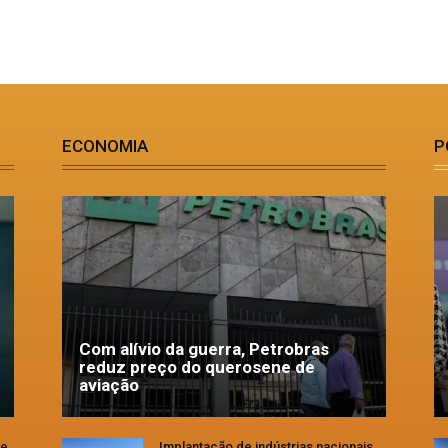
ECONOMIA
P
Com alívio da guerra, Petrobras
reduz preço do querosene de
aviação
se
Implantação de indústrias nacionais