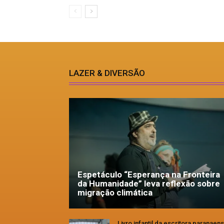
LAZER & DIVERSÃO
Espetáculo “Esperança na Fronteira
da Humanidade” leva reflexão sobre
migração climática
Livro infantil da escritora paranaen