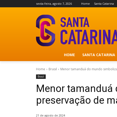
sexta-feira, agosto 7, 2026
Home
Santa Catarina
HOME
SANTA CATARINA
Home
Brasil
Menor tamanduá do mundo simboliza
Brasil
Menor tamanduá 
preservação de m
21 de agosto de 2024