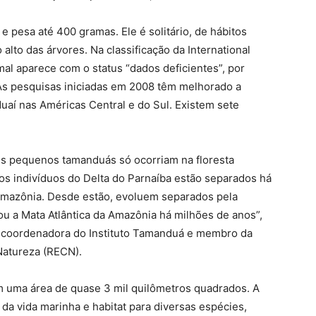
 pesa até 400 gramas. Ele é solitário, de hábitos
alto das árvores. Na classificação da International
mal aparece com o status “dados deficientes”, por
As pesquisas iniciadas em 2008 têm melhorado a
aí nas Américas Central e do Sul. Existem sete
es pequenos tamanduás só ocorriam na floresta
os indivíduos do Delta do Parnaíba estão separados há
Amazônia. Desde estão, evoluem separados pela
ou a Mata Atlântica da Amazônia há milhões de anos”,
a, coordenadora do Instituto Tamanduá e membro da
Natureza (RECN).
m uma área de quase 3 mil quilômetros quadrados. A
da vida marinha e habitat para diversas espécies,