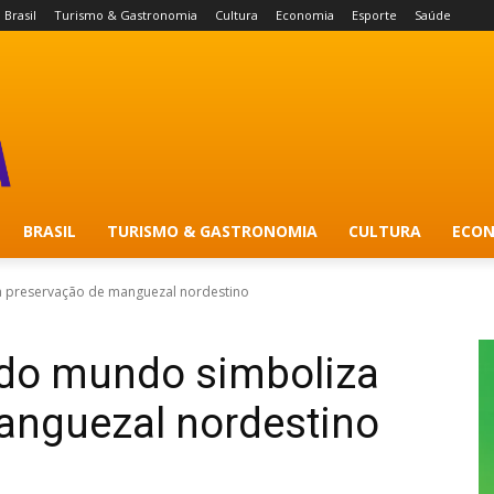
Brasil
Turismo & Gastronomia
Cultura
Economia
Esporte
Saúde
BRASIL
TURISMO & GASTRONOMIA
CULTURA
ECON
 preservação de manguezal nordestino
do mundo simboliza
anguezal nordestino