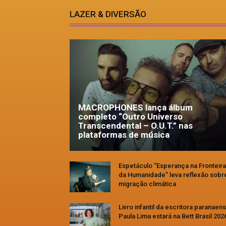
LAZER & DIVERSÃO
MACROPHONES lança álbum
completo “Outro Universo
Transcendental – O.U.T.” nas
plataformas de música
Espetáculo “Esperança na Fronteira
da Humanidade” leva reflexão sobr
migração climática
Livro infantil da escritora paranaen
Paula Lima estará na Bett Brasil 202