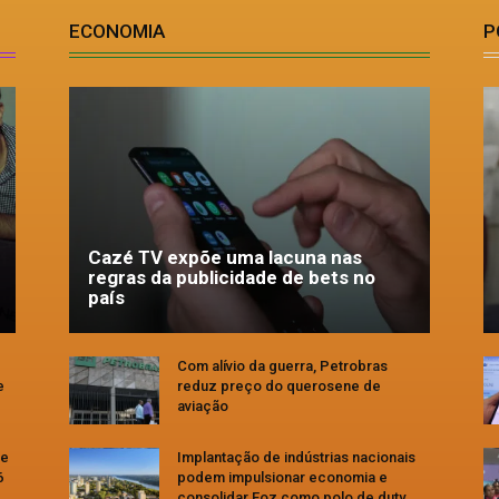
ECONOMIA
P
Cazé TV expõe uma lacuna nas
regras da publicidade de bets no
país
Com alívio da guerra, Petrobras
e
reduz preço do querosene de
aviação
se
Implantação de indústrias nacionais
6
podem impulsionar economia e
consolidar Foz como polo de duty