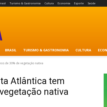
rasil
Turismo & Gastronomia
Cultura
Economia
Esporte
Saúde
BRASIL
TURISMO & GASTRONOMIA
CULTURA
ECON
enos de 30% de vegetação nativa
ta Atlântica tem
vegetação nativa