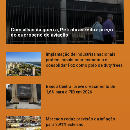
Com alívio da guerra, Petrobras reduz preço
do querosene de aviação
Implantação de indústrias nacionais
podem impulsionar economia e
consolidar Foz como polo de duty frees
Banco Central prevê crescimento de
1,6% para o PIB em 2026
Mercado reduz previsão da inflação
para 3,91% este ano